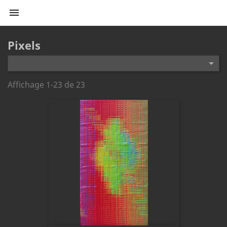

Pixels

Affichage 1-23 de 23