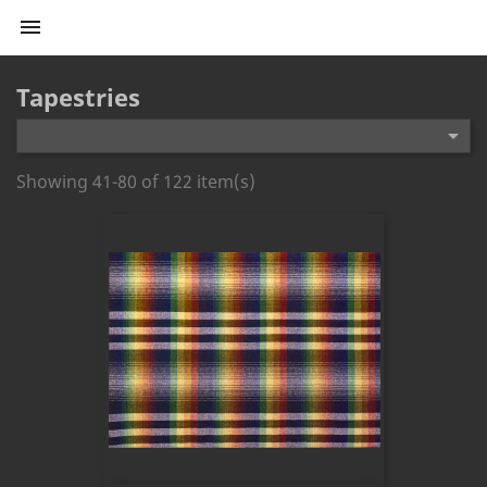

Tapestries

Showing 41-80 of 122 item(s)